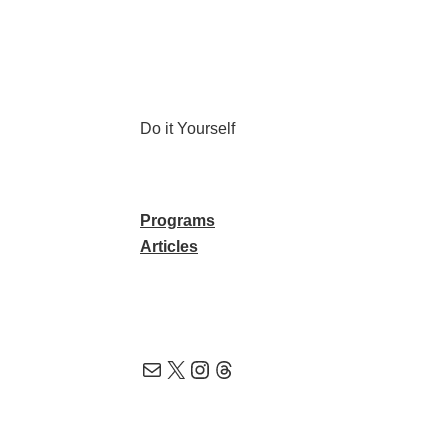
콘
텐
츠
로
바
Do it Yourself
로
가
기
Programs
Articles
메일
X
Instagram
Threads